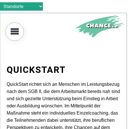
Zentrale Beratungsstellen
Betreutes Wohnen
Beschäftigung
Möbel-Trödel
Täterarbeit
Opferhilfe
Beratung
Wohnen
Verlag
Verein
Organigramm
Möbel-Trödel
Öffnungszeiten
Gemeinschaftsinitiative B 5
Übergangswohnen
Täterarbeit Häusliche Gewalt
Opferberatung
Betreutes Wohnen
Ambulant
Ingeborg-Drewitz-Literaturpreis für Gefangene
Mitgliederversammlung
Haushaltsauflösungen
Stehtische aus der JVA Münster
Zentrale Beratungsstellen
Beratung in der JVA
Gewaltprävention
Psychosoziale Prozessbegleitung
Ambulante flexible Wohnhilfen
Galerie Werkstätten
Laden Galerie
Täterarbeit
Angehörigenarbeit
Schirmherrschaft
Qualitätsmanagement Digitalisierung Öffentlichkeitsarbeit
Diversity Management
Veranstaltungen
Schuldnerberatung
QUICKSTART
Netzwerkteam
QuickStart richtet sich an Menschen im Leistungsbezug
nach dem SGB II, die dem Arbeitsmarkt bereits nah sind
Satzung
und sich gezielte Unterstützung beim Einstieg in Arbeit
oder Ausbildung wünschen. Im Mittelpunkt der
Leitbild
Maßnahme steht ein individuelles Einzelcoaching, das
die Teilnehmenden dabei unterstützt, ihre beruflichen
Offene Stellen / Praxisstellen
Perspektiven zu entwickeln, ihre Chancen auf dem