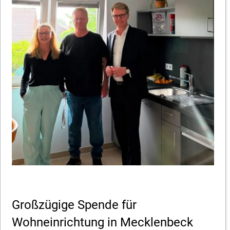
Spenden
Jobcoach
Jobwerkstatt
Radeln ohne Alter
Job-Brücke
Großzügige Spende für
Wohneinrichtung in Mecklenbeck