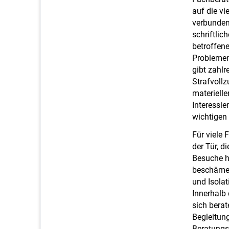
auf die vi
verbunden
schriftlic
betroffene
Problemen
gibt zahlr
Strafvoll
materielle
Interessie
wichtigen
Für viele 
der Tür, 
Besuche hi
beschämen
und Isolat
Innerhalb 
sich berat
Begleitun
Beratungss