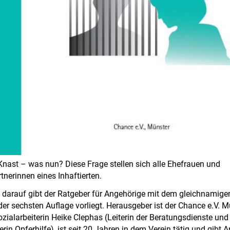
nast – was nun? Diese Frage stellen sich alle Ehefrauen und
nerinnen eines Inhaftierten.
darauf gibt der Ratgeber für Angehörige mit dem gleichnamigen 
 der sechsten Auflage vorliegt. Herausgeber ist der Chance e.V. M
ozialarbeiterin Heike Clephas (Leiterin der Beratungsdienste und
rin Opferhilfe), ist seit 20 Jahren in dem Verein tätig und gibt 