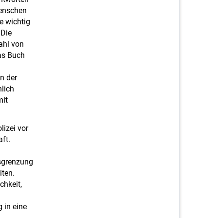
Menschen
e wichtig
 Die
ahl von
as Buch
n der
hlich
mit
lizei vor
ft.
usgrenzung
iten.
chkeit,
 in eine
n