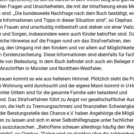
elen Fragen und Unsicherheiten, die mit der Inhaftierung eines 
 sind. „Die bundesweite Nachfrage nach dem Buch bestätigt, wi
he Informationen und Tipps in dieser Situation sind“, so Clephas.
n Frauen sind unschuldig mitbestraft und stehen vor einer Vielz
 und Sorgen, insbesondere wenn auch Kinder betroffen sind. D
eiche Hinweise auf die Fragen rund um das Strafverfahren, den
zug, den Umgang mit den Kindern und vor allem auf Möglichkeite
n Existenzsicherung. Diese Informationen sind ebenfalls für fac
rte von Bedeutung. In dem Buch befindet sich auch ein Beileger 
 Anschriften in Münster und Nordrhein-Westfalen.
Frauen kommt es wie aus heiterem Himmel. Plötzlich steht die Po
die Wohnung wird durchsucht und der eigene Mann kommt in U-Ha
nter Gittern sind für die gesamte Familie sehr belastend und
d. Das Strafverfahren führt zu Angst vor gesellschaftlicher A
ion, die Haft zu Trennungsschmerz und finanziellen Schwierigke
der Beratungsstelle des Chance e.V. haben Angehörige die Mögli
en zu lassen und sich in einer Selbsthilfegruppe unter fachlicher
g auszutauschen. „Betroffene scheuen allerdings häufig den Weg
telle“, so Clephas. “Daher sind sie dankbar über die zahlreiche