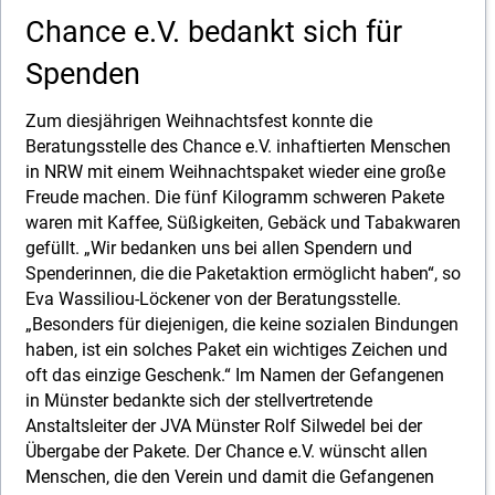
Chance e.V. bedankt sich für
Spenden
Jobcoach
Spenden
Jobwerkstatt
Zum diesjährigen Weihnachtsfest konnte die
Radeln ohne Alter
Beratungsstelle des Chance e.V. inhaftierten Menschen
in NRW mit einem Weihnachtspaket wieder eine große
Job-Brücke
Freude machen. Die fünf Kilogramm schweren Pakete
waren mit Kaffee, Süßigkeiten, Gebäck und Tabakwaren
gefüllt. „Wir bedanken uns bei allen Spendern und
Spenderinnen, die die Paketaktion ermöglicht haben“, so
Eva Wassiliou-Löckener von der Beratungsstelle.
„Besonders für diejenigen, die keine sozialen Bindungen
haben, ist ein solches Paket ein wichtiges Zeichen und
oft das einzige Geschenk.“ Im Namen der Gefangenen
in Münster bedankte sich der stellvertretende
Anstaltsleiter der JVA Münster Rolf Silwedel bei der
Übergabe der Pakete. Der Chance e.V. wünscht allen
Menschen, die den Verein und damit die Gefangenen