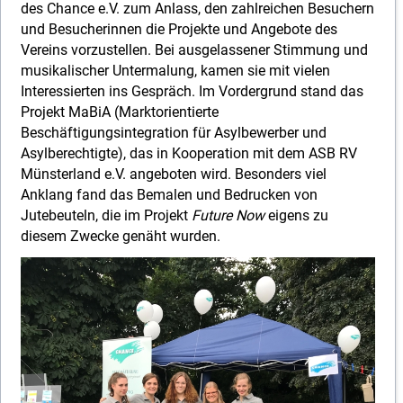
des Chance e.V. zum Anlass, den zahlreichen Besuchern
Spenden
Jobcoach
und Besucherinnen die Projekte und Angebote des
Vereins vorzustellen. Bei ausgelassener Stimmung und
Jobwerkstatt
musikalischer Untermalung, kamen sie mit vielen
Interessierten ins Gespräch. Im Vordergrund stand das
Projekt MaBiA (Marktorientierte
Radeln ohne Alter
Beschäftigungsintegration für Asylbewerber und
Asylberechtigte), das in Kooperation mit dem ASB RV
Job-Brücke
Münsterland e.V. angeboten wird. Besonders viel
Anklang fand das Bemalen und Bedrucken von
Jutebeuteln, die im Projekt
Future Now
eigens zu
diesem Zwecke genäht wurden.